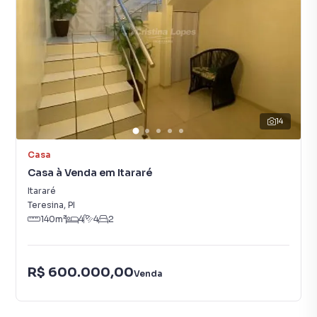
14
Casa
Casa à Venda em Itararé
Itararé
Teresina
,
PI
140
m²
4
4
2
R$ 600.000,00
Venda