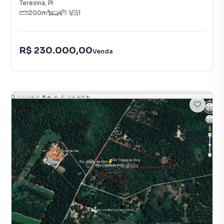
Teresina
,
PI
200
m²
4
1
1
R$ 230.000,00
Venda