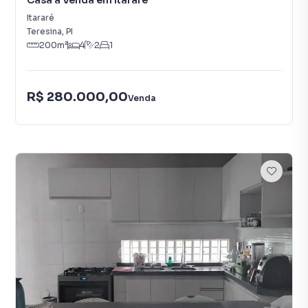
Casa à Venda em Itararé
Itararé
Teresina
,
PI
200
m²
4
2
1
R$ 280.000,00
Venda