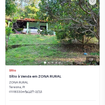
8
Sítio
Sítio à Venda em ZONA RURAL
ZONA RURAL
Teresina
,
PI
18330
m²
2
2
3