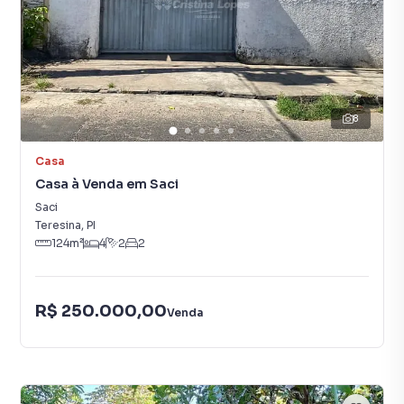
8
Casa
Casa à Venda em Saci
Saci
Teresina
,
PI
124
m²
4
2
2
R$ 250.000,00
Venda