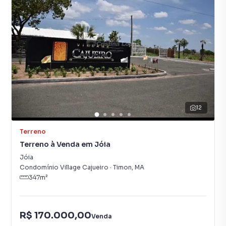
12
Terreno
Terreno à Venda em Jóia
Jóia
Condomínio Village Cajueiro
·
Timon
,
MA
347
m²
R$ 170.000,00
Venda