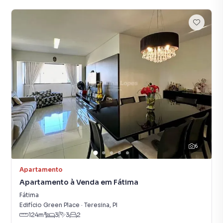
6
Apartamento
Apartamento à Venda em Fátima
Fátima
Edifício Green Place
·
Teresina
,
PI
124
m²
3
3
2