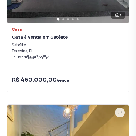
9
Casa
Casa à Venda em Satélite
Satélite
Teresina
,
PI
156
m²
4
3
2
R$ 450.000,00
Venda