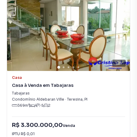
5
Casa
Casa à Venda em Tabajaras
Tabajaras
Condomínio Aldebaran Ville
·
Teresina
,
PI
369
m²
4
5
2
R$ 3.300.000,00
Venda
IPTU
R$ 0,01