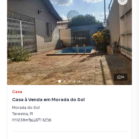
14
Casa
Casa à Venda em Morada do Sol
Morada do Sol
Teresina
,
PI
238
m²
3
3
6