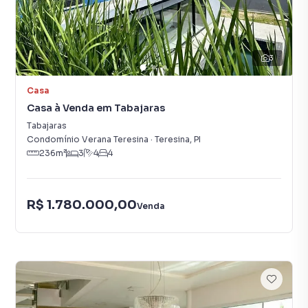
3
Casa
Casa à Venda em Tabajaras
Tabajaras
Condomínio Verana Teresina
·
Teresina
,
PI
236
m²
3
4
4
R$ 1.780.000,00
Venda