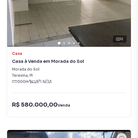
12
Casa
Casa à Venda em Morada do Sol
Morada do Sol
Teresina
,
PI
300
m²
3
5
3
R$ 580.000,00
Venda