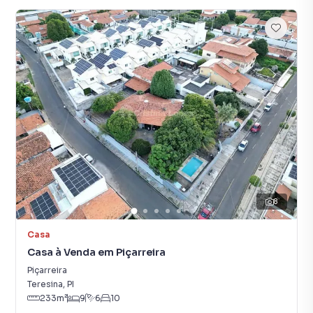
8
Casa
Casa à Venda em Piçarreira
Piçarreira
Teresina
,
PI
233
m²
9
6
10