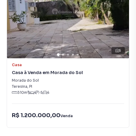
5
Casa
Casa à Venda em Morada do Sol
Morada do Sol
Teresina
,
PI
310
m²
4
5
4
R$ 1.200.000,00
Venda