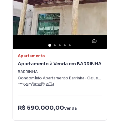
11
Apartamento
Apartamento à Venda em BARRINHA
BARRINHA
Condomínio Apartamento Barrinha
·
Cajueiro da Praia
,
PI
62
m²
2
2
1
R$ 590.000,00
Venda